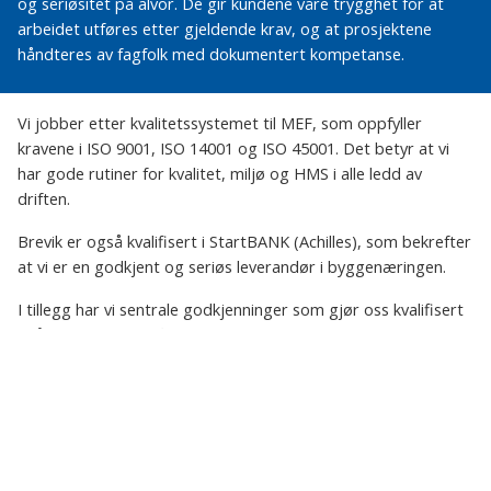
og seriøsitet på alvor. De gir kundene våre trygghet for at
arbeidet utføres etter gjeldende krav, og at prosjektene
håndteres av fagfolk med dokumentert kompetanse.
Vi jobber etter kvalitetssystemet til MEF, som oppfyller
kravene i ISO 9001, ISO 14001 og ISO 45001. Det betyr at vi
har gode rutiner for kvalitet, miljø og HMS i alle ledd av
driften.
Brevik er også kvalifisert i StartBANK (Achilles), som bekrefter
at vi er en godkjent og seriøs leverandør i byggenæringen.
I tillegg har vi sentrale godkjenninger som gjør oss kvalifisert
til å utføre arbeid i flere tiltaksklasser. Dette inkluderer blant
annet innmåling og utstikking, veg- og grunnarbeider,
oppmålingsteknisk prosjektering, landskapsutforming, vann-
og avløpsanlegg, samt søkeransvar, riving og miljøsanering.
For kunden betyr det én ting: du kan være trygg på at
arbeidet blir utført skikkelig, etter regelverket, og av fagfolk