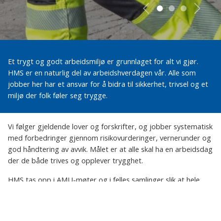
Forrige
Neste
Et trygt og godt arbeidsmiljø er grunnlaget for alt vi gjør.
HMS er en naturlig del av arbeidshverdagen vår. Alle som
jobber her har et ansvar for å bidra til sikkerhet, trivsel og et
miljø der folk føler seg trygge.
Vi følger gjeldende lover og forskrifter, og jobber systematisk
med forbedringer gjennom risikovurderinger, vernerunder og
god håndtering av avvik. Målet er at alle skal ha en arbeidsdag
der de både trives og opplever trygghet.
HMS tas opp i AMU-møter og i felles samlinger slik at hele
organisasjonen er involvert. Åpenhet, læring og god dialog
gjør at vi kan utvikle arbeidsmiljøet vårt i riktig retning. På den
måten bygger vi en kultur der sikkerhet, omtanke og kvalitet